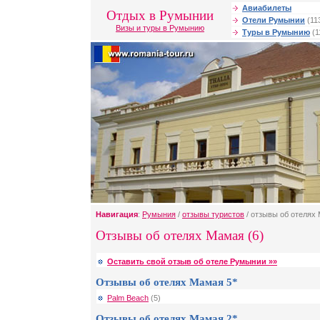
Авиабилеты
Отдых в Румынии
Отели Румынии
(11
Визы и туры в Румынию
Туры в Румынию
(1
Навигация
:
Румыния
/
отзывы туристов
/ отзывы об отелях
Отзывы об отелях Мамая (6)
Оставить свой отзыв об отеле Румынии »»
Отзывы об отелях Мамая 5*
Palm Beach
(5)
Отзывы об отелях Мамая 2*