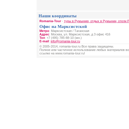
Наши координаты
Romania-Tour
-
туры в Румынию, отдых в Румынии, отели 
Офис на Марксистской
Метро
: Марксистская / Таганская
Адрес
: Москва, ул. Марксистская, д 3 офис 416
Тел
: +7 (495) 785-88-10 (мн.)
E-mail
:
info@romania-tour.ru
© 2005-2014, romania-tour.ru Все права защищены.
Полное или частичное использование любых материалов во
ссылке на www.romania-tour.ru!