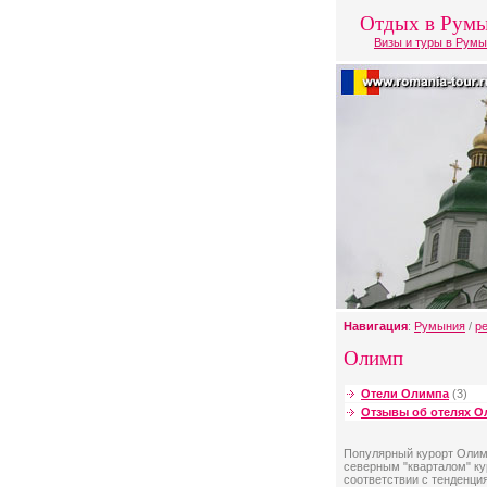
Отдых в Рум
Визы и туры в Рум
Навигация
:
Румыния
/
р
Олимп
Отели Олимпа
(3)
Отзывы об отелях О
Популярный курорт Олимп
северным "кварталом" ку
соответствии с тенденци