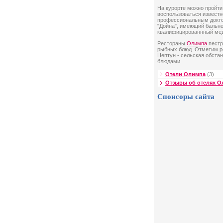
На курорте можно пройти 
воспользоваться известн
профессиональным докто
"Дойна", имеющий бальне
квалифицированнный мед
Рестораны
Олимпа
пестр
рыбных блюд. Отметим ре
Нептун - сельская обста
блюдами.
Отели Олимпа
(3)
Отзывы об отелях О
Спонсоры сайта