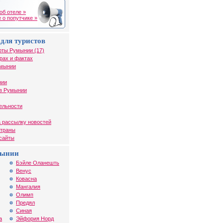
об отеле »
 о попутчике »
для туристов
рты Румынии (17)
рах и фактах
умынии
нии
в Румынии
ельности
 рассылку новостей
страны
 сайты
мынии
Бэйле Оланешть
Венус
Ковасна
Мангалия
Олимп
Предял
Синая
а
Эйфория Норд