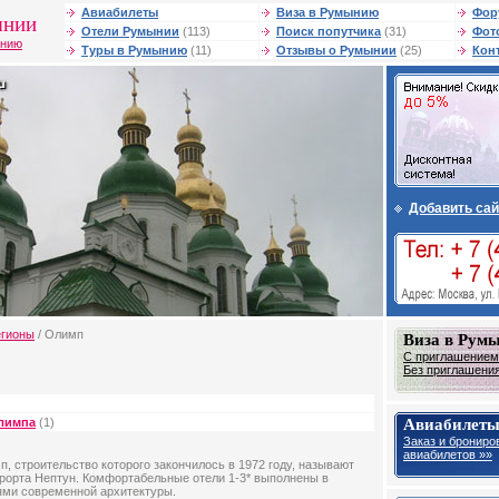
Авиабилеты
Виза в Румынию
Фор
ынии
Отели Румынии
(113)
Поиск попутчика
(31)
Фот
ынию
Туры в Румынию
(11)
Отзывы о Румынии
(25)
Кон
Добавить сай
егионы
/ Олимп
Виза в Рум
С приглашением 
Без приглашения 
Авиабилеты
лимпа
(1)
Заказ и брониро
авиабилетов »»
, строительство которого закончилось в 1972 году, называют
рорта Нептун. Комфортабельные отели 1-3* выполнены в
ями современной архитектуры.