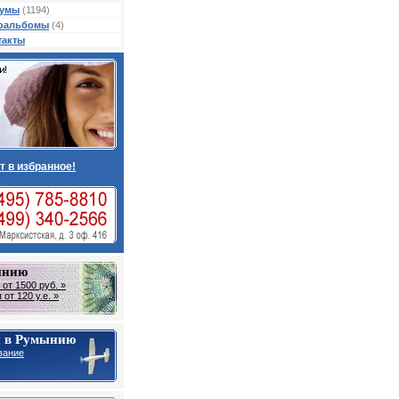
умы
(1194)
оальбомы
(4)
такты
т в избранное!
ынию
от 1500 руб. »
от 120 у.е. »
 в Румынию
вание