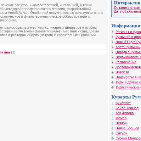
Интерактив
лечение электро- и кинезотерапией, ингаляцией, а также
Оставить отзыв 
ой методикой гериартрического лечения, разработанной
Дать объявление
ром Анной Аслан. Особенной популярностью пользуется отель
ологическое и физиотерапевтическое обборудование и
персонал.
Информация 
ят разнообразием местных кулинарных шедевров и особых
сторан Калун Бэлан (Белая лошадь) - местная кухня, Крама
Регионы и куро
новка и ресторан Инсула (остров) с характерными рабными
Румыния в циф
Новый Год в Р
Карта Румынии
Погода в Румы
лимпа
(1)
Недвижимость 
Развлечения
Достопримечат
Новости
Подписаться на
Туры в другие 
Туристические
Курорты Ру
Бухарест
Бэйле Тушнад
Кап Аврора
Мамая
Нептун
Пояна Брашов
Сатурн
Слэник Молдов