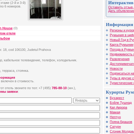
Интерактив
таже (2-й и 3-й)
по 6 номеров.
Оставить отзыв 
Дать объявление
Информация 
sh House
(0)
Регионы и куро
том отеле
Румыния в циф
альбом
Новый Год в Р
Карта Румынии
Погода в Румы
 nr. 18, cod 106100, Judetul Prahova
Недвижимость 
Развлечения
р, кабельное телевидение, телефон, холодильник.
Достопримечат
Новости
, терраса, стоянка.
Подписаться на
формация
Туры в другие 
 включен в стоимость.
Туристические
от отель звоните по тел: +7 (495)
785-88-10
(мн.),
Курорты Ру
рмы заявки
:
Бухарест
Бэйле Тушнад
Кап Аврора
Мамая
Нептун
Пояна Брашов
Сатурн
Слэник Молдов