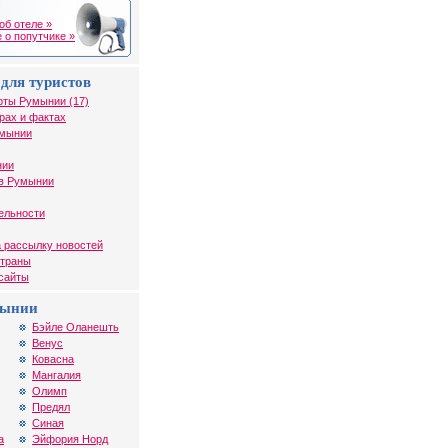
об отеле »
 о попутчике »
для туристов
рты Румынии (17)
рах и фактах
умынии
нии
в Румынии
ельности
 рассылку новостей
страны
 сайты
мынии
Бэйле Оланешть
Венус
Ковасна
Мангалия
Олимп
Предял
Синая
а
Эйфория Норд