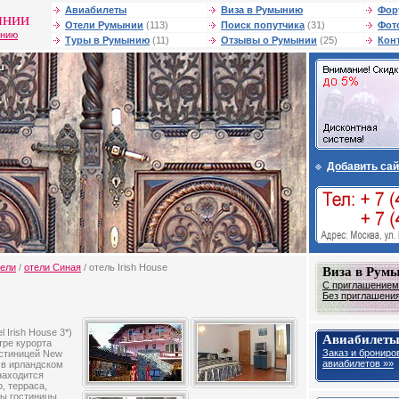
Авиабилеты
Виза в Румынию
Фор
ынии
Отели Румынии
(113)
Поиск попутчика
(31)
Фот
ынию
Туры в Румынию
(11)
Отзывы о Румынии
(25)
Кон
Добавить сай
тели
/
отели Синая
/ отель Irish House
Виза в Рум
С приглашением 
Без приглашения 
 Irish House 3*)
Авиабилеты
тре курорта
Заказ и брониро
остиницей New
авиабилетов »»
 в ирландском
находится
, терраса,
ны гостиницы