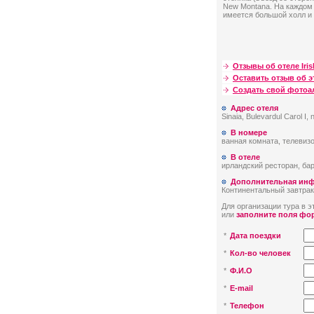
New Montana. На каждом э
имеется большой холл и 
Отзывы об отеле Iri
Оставить отзыв об э
Создать свой фото
Адрес отеля
Sinaia, Bulevardul Carol I,
В номере
ванная комната, телевизо
В отеле
ирландский ресторан, бар
Дополнительная ин
Континентальный завтрак
Для организации тура в эт
или
заполните поля фо
*
Дата поездки
*
Кол-во человек
*
Ф.И.О
*
E-mail
*
Телефон