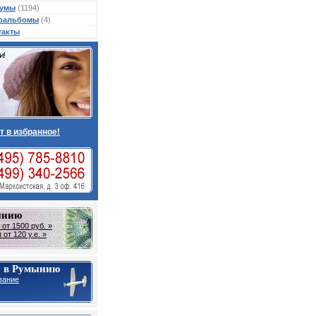
умы
(1194)
оальбомы
(4)
такты
т в избранное!
ынию
от 1500 руб. »
от 120 у.е. »
 в Румынию
вание