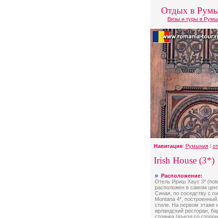
Отдых в Рум
Визы и туры в Рум
Навигация
:
Румыния
/
о
Irish House (3*)
Расположение:
Отель Ириш Хаус 3* (hotel
расположен в самом цен
Синая, по соседству с г
Montana 4*, построенный
стиле. На первом этаже 
ирландский ресторан, бар
стоянка (въезд со сторо