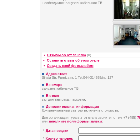
необходимое: санузел, кабельное ТВ.
Отзывы об отеле Intim
(0)
Оставить отзыв об этом отеле
Создать свой фотоальбом
Адрес отеля
Sinaia Str. Furnica nr. 1 Tel.044-314555/int. 127
В номере
санузел, кабельное ТВ.
В отеле
зал для завтрака, парковка.
Дополнительная информация
Континентальный завтрак включен в стоимость.
Для организации тура в этот отель звоните по тел: +7 (495)
7
или
заполните поля формы заявки
:
*
Дата поездки
*
Кол-во человек