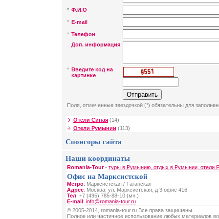
*
Ф.И.О
*
E-mail
*
Телефон
Доп. информация
*
Введите код на
картинке
Поля, отмеченные звездочкой (*) обязательны для заполнен
Отели Синая
(14)
Отели Румынии
(113)
Спонсоры сайта
Наши координаты
Romania-Tour
-
туры в Румынию, отдых в Румынии, отели 
Офис на Марксистской
Метро
: Марксистская / Таганская
Адрес
: Москва, ул. Марксистская, д 3 офис 416
Тел
: +7 (495) 785-88-10 (мн.)
E-mail
:
info@romania-tour.ru
© 2005-2014, romania-tour.ru Все права защищены.
Полное или частичное использование любых материалов во