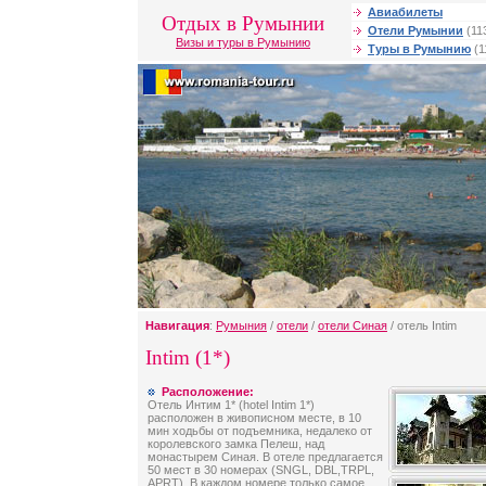
Авиабилеты
Отдых в Румынии
Отели Румынии
(11
Визы и туры в Румынию
Туры в Румынию
(1
Навигация
:
Румыния
/
отели
/
отели Синая
/ отель Intim
Intim (1*)
Расположение:
Отель Интим 1* (hotel Intim 1*)
расположен в живописном месте, в 10
мин ходьбы от подъемника, недалеко от
королевского замка Пелеш, над
монастырем Синая. В отеле предлагается
50 мест в 30 номерах (SNGL, DBL,TRPL,
APRT). В каждом номере только самое