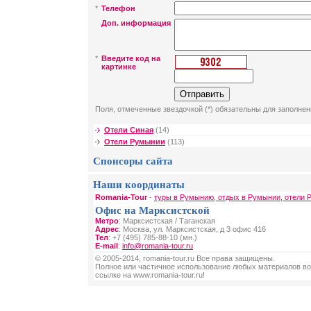
*
Телефон
Доп. информация
*
Введите код на
картинке
Поля, отмеченные звездочкой (*) обязательны для заполнен
Отели Синая
(14)
Отели Румынии
(113)
Спонсоры сайта
Наши координаты
Romania-Tour
-
туры в Румынию, отдых в Румынии, отели 
Офис на Марксистской
Метро
: Марксистская / Таганская
Адрес
: Москва, ул. Марксистская, д 3 офис 416
Тел
: +7 (495) 785-88-10 (мн.)
E-mail
:
info@romania-tour.ru
© 2005-2014, romania-tour.ru Все права защищены.
Полное или частичное использование любых материалов во
ссылке на www.romania-tour.ru!