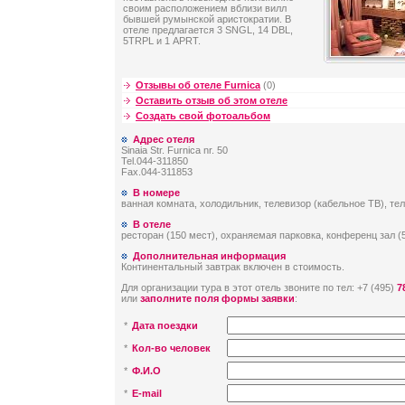
своим расположением вблизи вилл
бывшей румынской аристократии. В
отеле предлагается 3 SNGL, 14 DBL,
5TRPL и 1 APRT.
Отзывы об отеле Furnica
(0)
Оставить отзыв об этом отеле
Создать свой фотоальбом
Адрес отеля
Sinaia Str. Furnica nr. 50
Tel.044-311850
Fax.044-311853
В номере
ванная комната, холодильник, телевизор (кабельное ТВ), те
В отеле
ресторан (150 мест), охраняемая парковка, конференц зал (5
Дополнительная информация
Континентальный завтрак включен в стоимость.
Для организации тура в этот отель звоните по тел: +7 (495)
7
или
заполните поля формы заявки
:
*
Дата поездки
*
Кол-во человек
*
Ф.И.О
*
E-mail