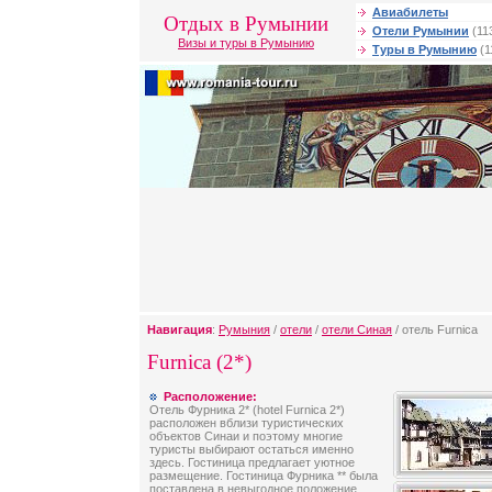
Авиабилеты
Отдых в Румынии
Отели Румынии
(11
Визы и туры в Румынию
Туры в Румынию
(1
Навигация
:
Румыния
/
отели
/
отели Синая
/ отель Furnica
Furnica (2*)
Расположение:
Отель Фурника 2* (hotel Furnica 2*)
расположен вблизи туристических
объектов Синаи и поэтому многие
туристы выбирают остаться именно
здесь. Гостиница предлагает уютное
размещение. Гостиница Фурника ** была
поставлена в невыгодное положение