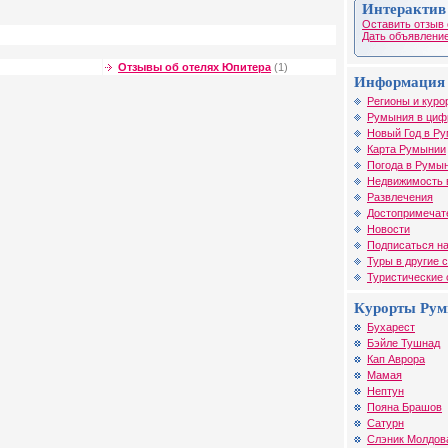
Интерактив
Оставить отзыв 
Дать объявление
Отзывы об отелях Юпитера
(1)
Информация 
Регионы и куро
Румыния в циф
Новый Год в Р
Карта Румынии
Погода в Румы
Недвижимость 
Развлечения
Достопримечат
Новости
Подписаться на
Туры в другие 
Туристические
Курорты Ру
Бухарест
Бэйле Тушнад
Кап Аврора
Мамая
Нептун
Пояна Брашов
Сатурн
Слэник Молдов