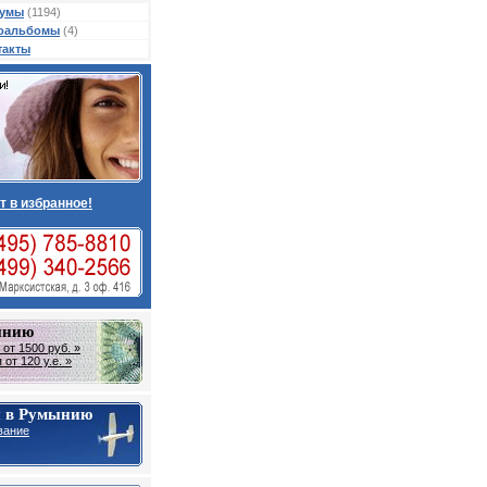
умы
(1194)
оальбомы
(4)
такты
т в избранное!
ынию
от 1500 руб. »
от 120 у.е. »
 в Румынию
вание