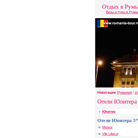
Отдых в Рум
Визы и туры в Рум
Навигация
:
Румыния
/
о
Отели Юпитера 
Юпитер
Отели Юпитера 3*
Meteor
Vile Liliacul