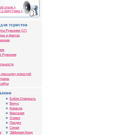
об отеле »
 о попутчике »
для туристов
рты Румынии (17)
рах и фактах
умынии
нии
в Румынии
ельности
 рассылку новостей
страны
 сайты
мынии
Бэйле Оланешть
Венус
Ковасна
Мангалия
Олимп
Предял
Синая
а
Эйфория Норд