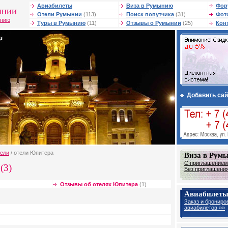
Авиабилеты
Виза в Румынию
Фор
ынии
Отели Румынии
(113)
Поиск попутчика
(31)
Фот
ынию
Туры в Румынию
(11)
Отзывы о Румынии
(25)
Кон
Добавить сай
тели
/ отели Юпитера
Виза в Рум
С приглашением 
(3)
Без приглашения 
Отзывы об отелях Юпитера
(1)
Авиабилеты
Заказ и брониро
авиабилетов »»