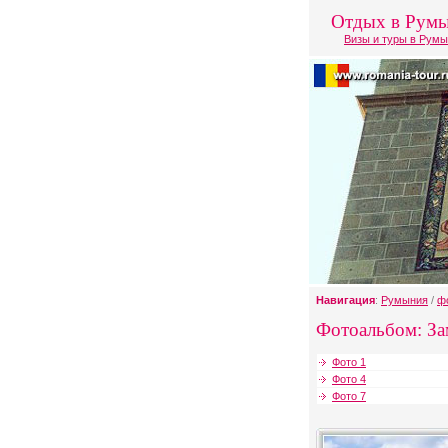
Отдых в Рум
Визы и туры в Рум
Навигация
:
Румыния
/
ф
Фотоальбом: За
Фото 1
Фото 4
Фото 7