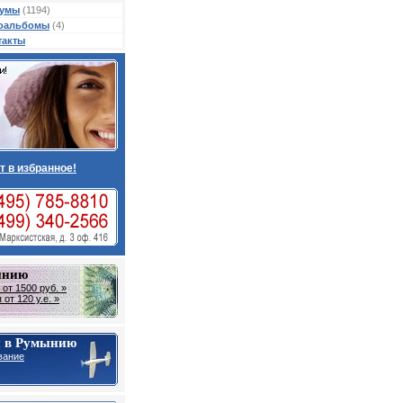
умы
(1194)
оальбомы
(4)
такты
т в избранное!
ынию
от 1500 руб. »
от 120 у.е. »
 в Румынию
вание