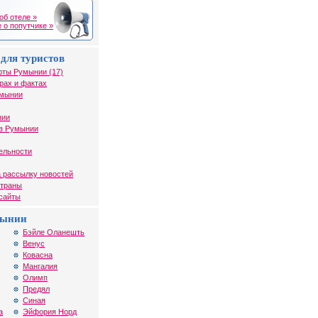
об отеле »
 о попутчике »
для туристов
рты Румынии (17)
рах и фактах
умынии
нии
в Румынии
ельности
 рассылку новостей
страны
 сайты
мынии
Бэйле Оланешть
Венус
Ковасна
Мангалия
Олимп
Предял
Синая
а
Эйфория Норд