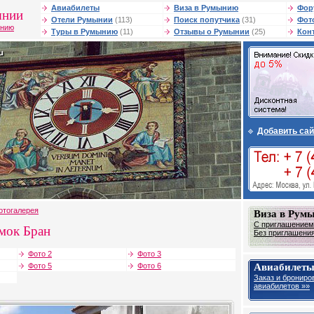
Авиабилеты
Виза в Румынию
Фор
ынии
Отели Румынии
(113)
Поиск попутчика
(31)
Фот
ынию
Туры в Румынию
(11)
Отзывы о Румынии
(25)
Кон
Добавить сай
отогалерея
Виза в Рум
С приглашением 
мок Бран
Без приглашения 
Фото 2
Фото 3
Авиабилеты
Фото 5
Фото 6
Заказ и брониро
авиабилетов »»