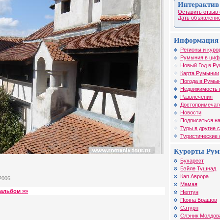
Интерактив
Оставить отзыв 
Дать объявление
Информация 
Регионы и куро
Румыния в циф
Новый Год в Р
Карта Румынии
Погода в Румы
Недвижимость 
Развлечения
Достопримечат
Новости
Подписаться на
Туры в другие 
Туристические
Курорты Ру
Бухарест
Бэйле Тушнад
Кап Аврора
2006
Мамая
альбом »»
Нептун
Пояна Брашов
Сатурн
Слэник Молдов